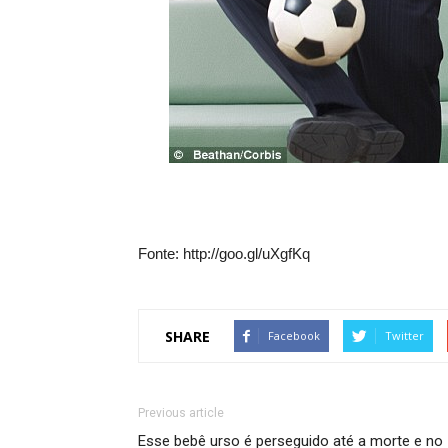
Fonte: http://goo.gl/uXgfKq
SHARE
Facebook
Twitter
Previous article
Esse bebê urso é perseguido até a morte e no