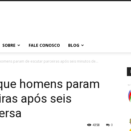
SOBRE
FALE CONOSCO
BLOG
homens param de escutar parceiras após seis minutos de...
 que homens param
iras após seis
ersa
4358
0