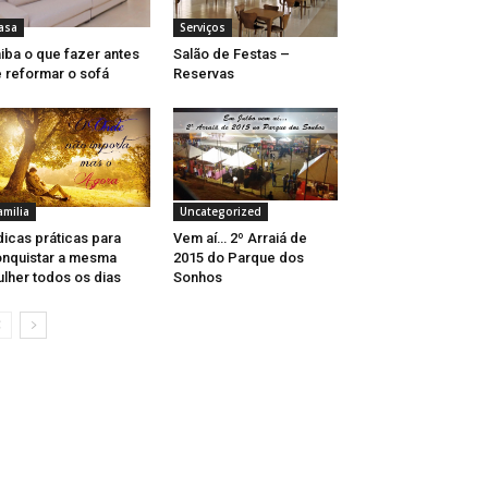
asa
Serviços
iba o que fazer antes
Salão de Festas –
 reformar o sofá
Reservas
amilia
Uncategorized
dicas práticas para
Vem aí… 2º Arraiá de
nquistar a mesma
2015 do Parque dos
lher todos os dias
Sonhos