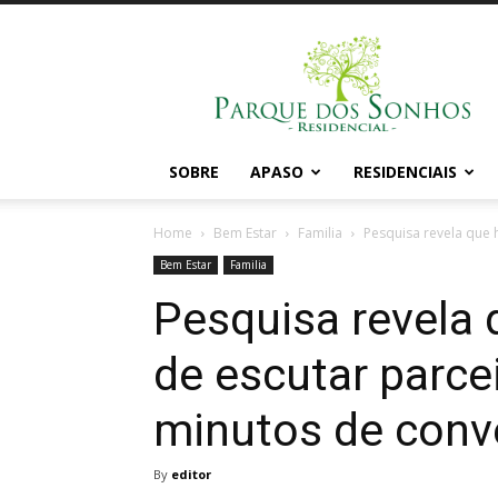
Portal
Parque
dos
Sonhos
SOBRE
APASO
RESIDENCIAIS
Home
Bem Estar
Familia
Pesquisa revela que 
Bem Estar
Familia
Pesquisa revela
de escutar parce
minutos de conv
By
editor