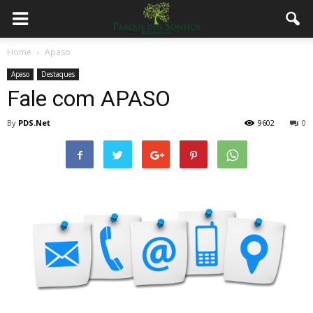
Home
Apaso
Apaso
Destaques
Fale com APASO
By
PDS.Net
9602
0