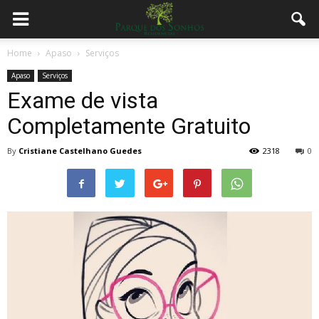
Home
Apaso
Serviços
Apaso
Serviços
Exame de vista
Completamente Gratuito
By
Cristiane Castelhano Guedes
2318
0